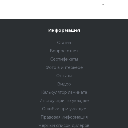
Приятная цена станет дополнительным бонусом
при покупке дюрополимерного плинтуса Fargo.
Информация
Статьи
Вопрос-ответ
Сертификаты
Фото в интерьере
Отзывы
Видео
Калькулятор ламината
Инструкции по укладке
Ошибки при укладке
Правовая информация
Черный список дилеров