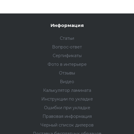
Приятная цена станет дополнительным бонусом
при покупке дюрополимерного плинтуса Fargo.
Информация
Статьи
Вопрос-ответ
Сертификаты
Фото в интерьере
Отзывы
Видео
Калькулятор ламината
Инструкции по укладке
Ошибки при укладке
Правовая информация
Черный список дилеров
Доставка бесплатных образцов