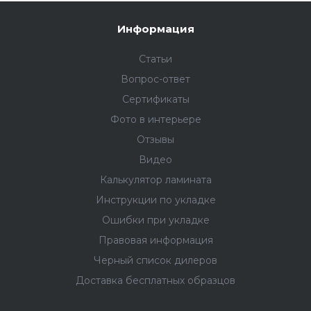
Fargo Comfort
— это не просто пол: это важный
Информация
элемент в картине интерьера, который создает
атмосферу уюта, тепла и безопасности, делая
Статьи
ваше пространство по-настоящему уникальным.
Вопрос-ответ
Сертификаты
Технологии, обеспечивающие долговечность
Фото в интерьере
Повышенная прочность и долговечность
Отзывы
кварцевого ламината
Fargo Comfort
— результат
Видео
выверенной системы производства, где плашки
проходят проверку после каждого этапа. Так
Калькулятор ламината
достигается их безупречный внешний вид,
Инструкции по укладке
надёжность и устойчивость к механическим
Ошибки при укладке
повреждениям.
Правовая информация
На выходе получается прочный водостойкий
Черный список дилеров
кварц-винил Fargo, который можно использовать
Доставка бесплатных образцов
с системами тёплого пола, в ванной комнате и в
коммерческих помещениях с высокой