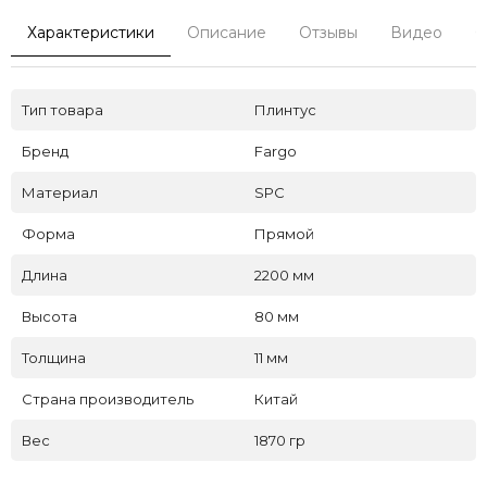
Характеристики
Описание
Отзывы
Видео
С
Тип товара
Плинтус
Бренд
Fargo
Материал
SPC
Форма
Прямой
Длина
2200 мм
Высота
80 мм
Толщина
11 мм
Страна производитель
Китай
Вес
1870 гр