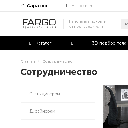
Саратов
Mir-p@list.ru
Напольные покрытия
от производителя
Каталог
3D-подбор пола
Главная
/
Сотрудничество
Сотрудничество
Стать дилером
Дизайнерам