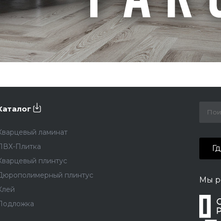
Каталог
Кварцевый ламинат
ПВХ-Плитка
Г
Кварцевый плинтус
Дюрополимерный плинтус
Мы р
Клей
Подложка