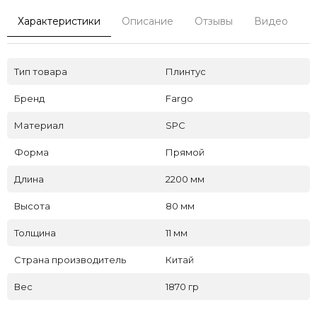
Характеристики
Описание
Отзывы
Видео
С
Тип товара
Плинтус
Бренд
Fargo
Материал
SPC
Форма
Прямой
Длина
2200 мм
Высота
80 мм
Толщина
11 мм
Страна производитель
Китай
Вес
1870 гр