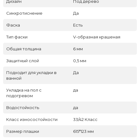
Дизайн
Под дерево
Синхротиснение
Да
Фаска
Есть
Тип фаски
V-образная крашеная
Общая толщина
6 мм
Защитный слой
0,5 мм
Подходит для укладки в
Да
ванной
Укладка на пол c
да
подогревом
Водостойкость
да
Класс износостойкости
33/42 Класс
Размер плашки
615*123 мм