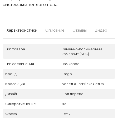
системами тёплого пола.
Характеристики
Описание
Отзывы
Видео
С
Тип товара
Каменно-полимерный
композит (SPC)
Тип соединения
Замковое
Бренд
Fargo
Коллекция
Бевел Английская ёлка
Дизайн
Под дерево
Синхротиснение
Да
Фаска
Есть