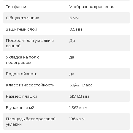
Тип фаски
V-образная крашеная
Общая толщина
6 мм
Защитный слой
0,5 мм
Подходит для укладки в
Да
ванной
Укладка на пол c
да
подогревом
Водостойкость
да
Класс износостойкости
33/42 Класс
Размер плашки
615*123 мм
В упаковке м2
1,362 кв.м.
Площадь беспороговой
196 кв.м.
укладки