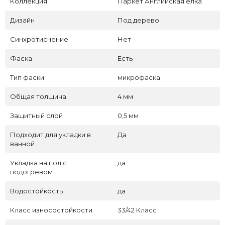
Коллекция
Паркет Английская ёлка
Дизайн
Под дерево
Синхротиснение
Нет
Фаска
Есть
Тип фаски
микрофаска
Общая толщина
4 мм
Защитный слой
0,5 мм
Подходит для укладки в
Да
ванной
Укладка на пол c
да
подогревом
Водостойкость
да
Класс износостойкости
33/42 Класс