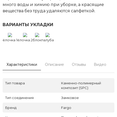
много воды и химию при уборке, а красящие
вещества без труда удаляются салфеткой.
ВАРИАНТЫ УКЛАДКИ
ёлочка 1
ёлочка 2
блок
палуба
Характеристики
Описание
Отзывы
Видео
С
Тип товара
Каменно-полимерный
композит (SPC)
Тип соединения
Замковое
Бренд
Fargo