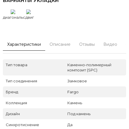
ВАРИАНТЫ УКЛАДКИ
диагональ
сдвиг
Характеристики
Описание
Отзывы
Видео
С
Тип товара
Каменно-полимерный
композит (SPC)
Тип соединения
Замковое
Бренд
Fargo
Коллекция
Камень
Дизайн
Под камень
Синхротиснение
Да